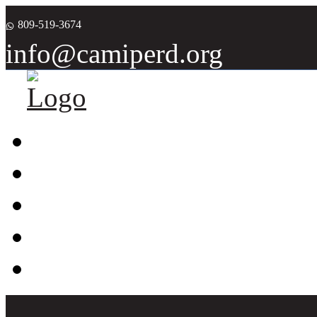
809-519-3674
info@camiperd.org