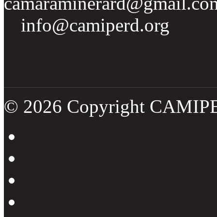
camaraminerard@gmail.co
info@camiperd.org
Tweets por el @CamipeRD
© 2026 Copyright CAMIP