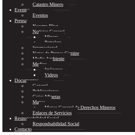
Catastro Minero
Eventos
Eventos
Prensa
Nuestro Blog
Noticias General
Minera
Petrolera
Internacional
Notas de Prensa Camipe
Medio Ambiente
Medios
Imágenes
Videos
Documentos
General
Publicaciones
Guias Mineras
Mapas
Mapas General de Derechos Mineros
Enlaces de Servicios
Responsabilidad Social
Respondsabilidad Social
Contacto