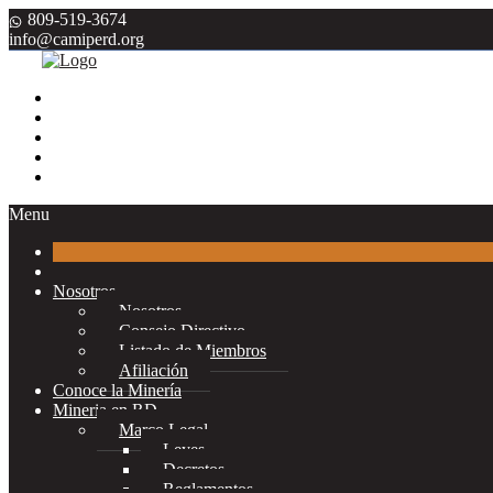
809-519-3674
info@camiperd.org
Menu
Nosotros
Nosotros
Consejo Directivo
Listado de Miembros
Afiliación
Conoce la Minería
Mineria en RD
Marco Legal
Leyes
Decretos
Reglamentos