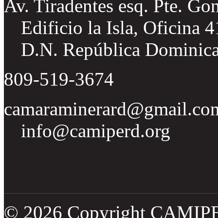
Av. Tiradentes esq. Pte. Go
Edificio la Isla, Oficina 
D.N. República Dominic
809-519-3674
camaraminerard@gmail.co
info@camiperd.org
Tweets por el @CamipeRD
© 2026 Copyright CAMIP