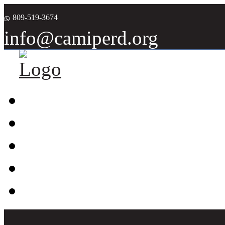
809-519-3674
info@camiperd.org