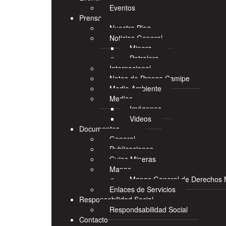
Eventos
Prensa
Nuestro Blog
Noticias General
Minera
Petrolera
Internacional
Notas de Prensa Camipe
Medio Ambiente
Medios
Imágenes
Videos
Documentos
General
Publicaciones
Guias Mineras
Mapas
Mapas General de Derechos 
Enlaces de Servicios
Responsabilidad Social
Respondsabilidad Social
Contacto