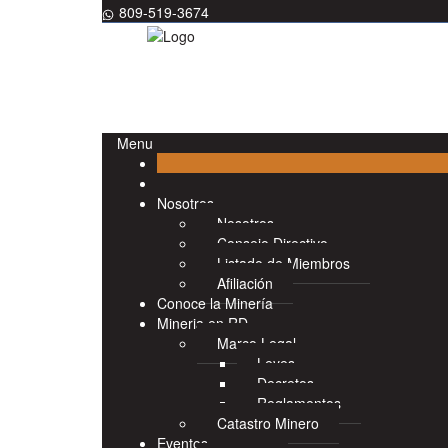
809-519-3674
Menu
Nosotros
Nosotros
Consejo Directivo
Listado de Miembros
Afiliación
Conoce la Minería
Mineria en RD
Marco Legal
Leyes
Decretos
Reglamentos
Catastro Minero
Eventos