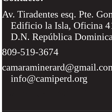
Av. Tiradentes esq. Pte. Go
Edificio la Isla, Oficina 
D.N. República Dominic
809-519-3674
camaraminerard@gmail.co
info@camiperd.org
Tweets por el @CamipeRD