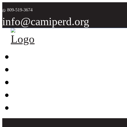
809-519-3674
info@camiperd.org