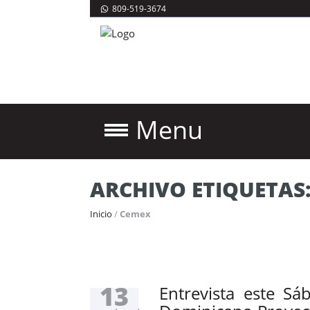
809-519-3674
Menu
ARCHIVO ETIQUETAS
Inicio
/
Cemex
13
Entrevista este Sá