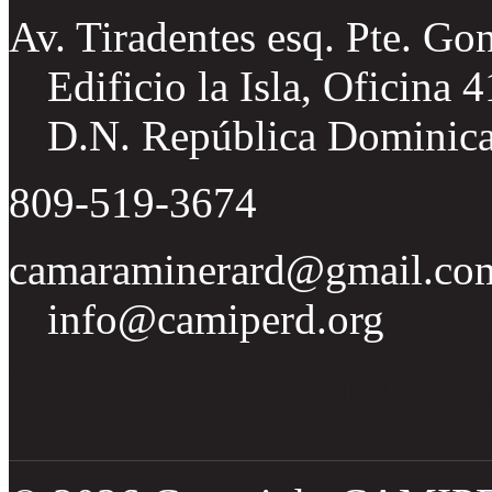
Av. Tiradentes esq. Pte. Go
Edificio la Isla, Oficina 
D.N. República Dominic
809-519-3674
camaraminerard@gmail.co
info@camiperd.org
Tweets por el @CamipeRD