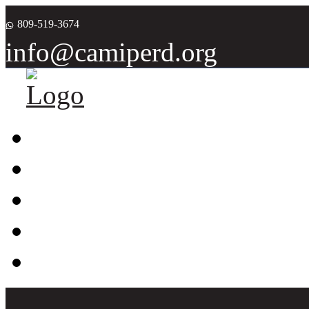
809-519-3674
info@camiperd.org