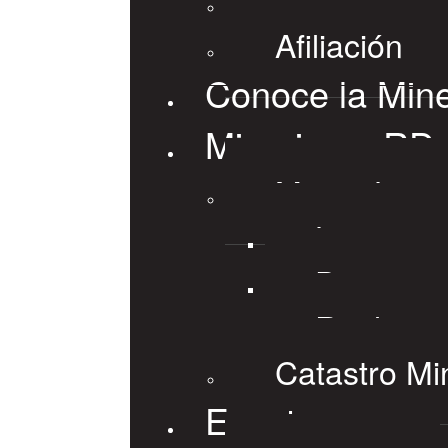
Afiliación
Conoce la Mine
Mineria en RD
Marco Lega
Leyes
Decretos
Reglame
Catastro Mi
Eventos