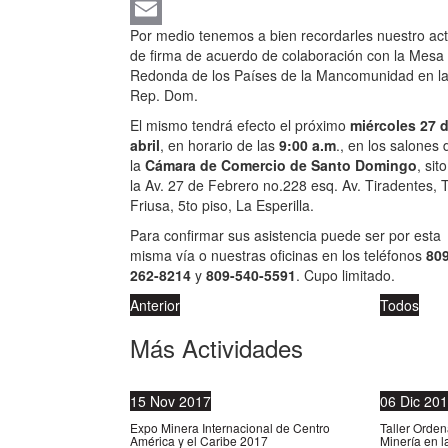
X
Por medio tenemos a bien recordarles nuestro ac
Email
de firma de acuerdo de colaboración con la Mesa
Redonda de los Países de la Mancomunidad en l
Rep. Dom.
El mismo tendrá efecto el próximo
miércoles 27 
abril
, en horario de las
9:00 a.m
., en los salones 
la
Cámara de Comercio de Santo Domingo
, sit
la Av. 27 de Febrero no.228 esq. Av. Tiradentes, 
Friusa, 5to piso, La Esperilla.
Para confirmar sus asistencia puede ser por esta
misma vía o nuestras oficinas en los teléfonos
809
262-8214
y
809-540-5591
. Cupo limitado.
Anterior
Todos
Más Actividades
15
Nov
2017
06
Dic
201
Expo Minera Internacional de Centro
Taller Orden
América y el Caribe 2017
Minería en 