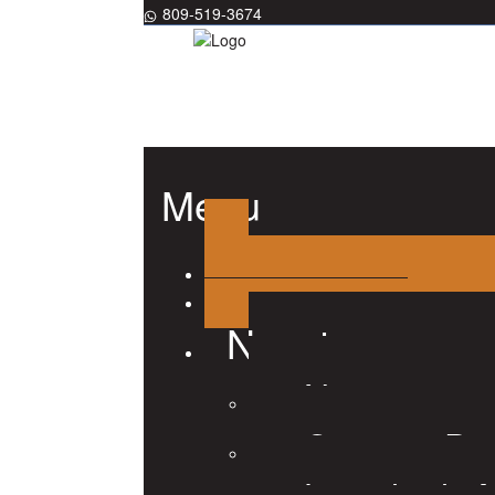
809-519-3674
Menu
Nosotros
Nosotros
Consejo Dir
Listado de