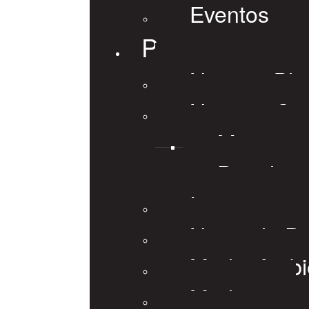
Eventos
Prensa
Nuestro Blo
Noticias Ge
Minera
Petrolera
Internaciona
Notas de P
Medio Ambi
Medios