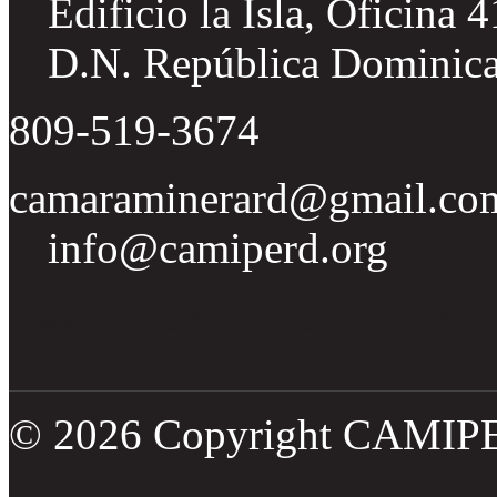
Edificio la Isla, Oficina 
D.N. República Dominic
809-519-3674
camaraminerard@gmail.co
info@camiperd.org
Tweets por el @CamipeRD
© 2026 Copyright CAMIP