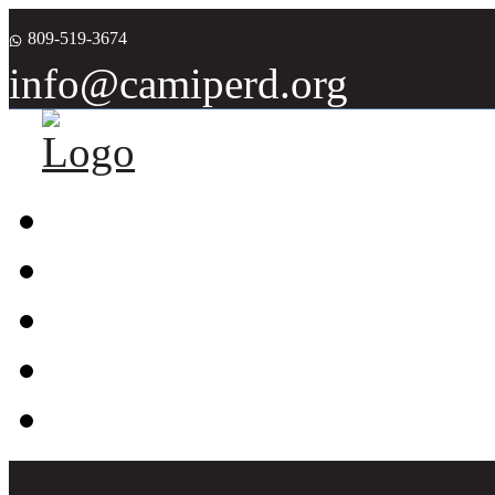
809-519-3674
info@camiperd.org