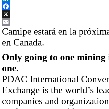
LinkedIn
Facebook
X
Camipe estará en la próxi
Email
en Canada.
Only going to one mining 
one.
PDAC International Conven
Exchange is the world’s lea
companies and organizations